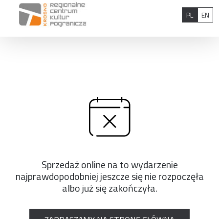
Przejdź do treści
Polski
Eng
PL
EN
Sprzedaż online na to wydarzenie
najprawdopodobniej jeszcze się nie rozpoczęła
albo już się zakończyła.